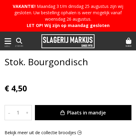
VAKANTIE!
Maandag 3 t/m dinsdag 25 augustus zijn wij
gesloten. Uw bestelling ophalen is weer mogelijk vanaf
woensdag 26 augustus.
LET OP! Wij zijn op maandag gesloten
MAND
ZOEKEN
MENU
Stok. Bourgondisch
€ 4,50
Plaats in mandje
–
+
Bekijk meer uit de collectie broodjes