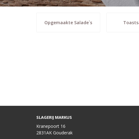
Opgemaakte Salade`s
Toasts
SLAGERIJ MARKUS
Kranepoort 16
2831AK Gouderak