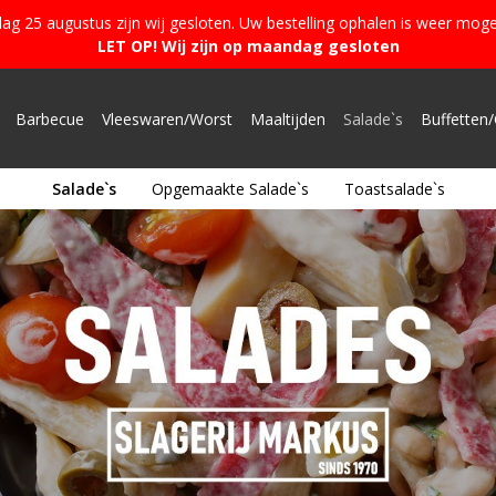
g 25 augustus zijn wij gesloten. Uw bestelling ophalen is weer moge
LET OP! Wij zijn op maandag gesloten
Barbecue
Vleeswaren/Worst
Maaltijden
Salade`s
Buffetten/
Salade`s
Opgemaakte Salade`s
Toastsalade`s