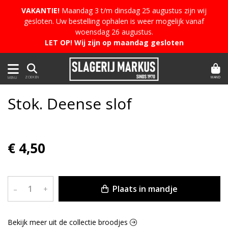
VAKANTIE!
Maandag 3 t/m dinsdag 25 augustus zijn wij
gesloten. Uw bestelling ophalen is weer mogelijk vanaf
woensdag 26 augustus.
LET OP! Wij zijn op maandag gesloten
MAND
ZOEKEN
MENU
Stok. Deense slof
€ 4,50
Plaats in mandje
–
+
Bekijk meer uit de collectie broodjes