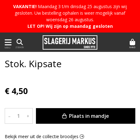
VAKANTIE!
Maandag 3 t/m dinsdag 25 augustus zijn wij
gesloten. Uw bestelling ophalen is weer mogelijk vanaf
woensdag 26 augustus.
LET OP! Wij zijn op maandag gesloten
MAND
ZOEKEN
MENU
Stok. Kipsate
€ 4,50
Plaats in mandje
–
+
Bekijk meer uit de collectie broodjes