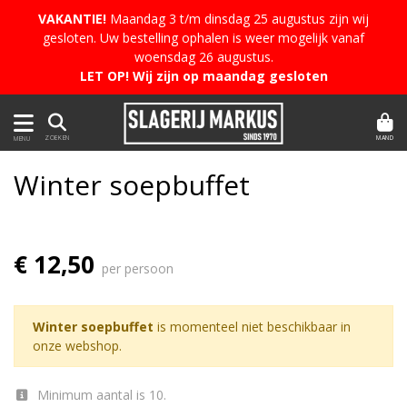
VAKANTIE!
Maandag 3 t/m dinsdag 25 augustus zijn wij
gesloten. Uw bestelling ophalen is weer mogelijk vanaf
woensdag 26 augustus.
LET OP! Wij zijn op maandag gesloten
MAND
ZOEKEN
MENU
Winter soepbuffet
€ 12,50
per persoon
Winter soepbuffet
is momenteel niet beschikbaar in
onze webshop.
Minimum aantal is 10.