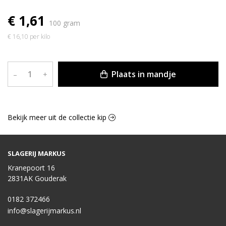
€ 1,61
100 gram
€ 16,10 per kilo
Plaats in mandje
–
+
Bekijk meer uit de collectie kip
SLAGERIJ MARKUS
Kranepoort 16
2831AK Gouderak
0182 372466
info@slagerijmarkus.nl