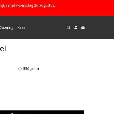
lijk vanaf woensdag 26 augustus.
Catering
Kaas
el
550 gram