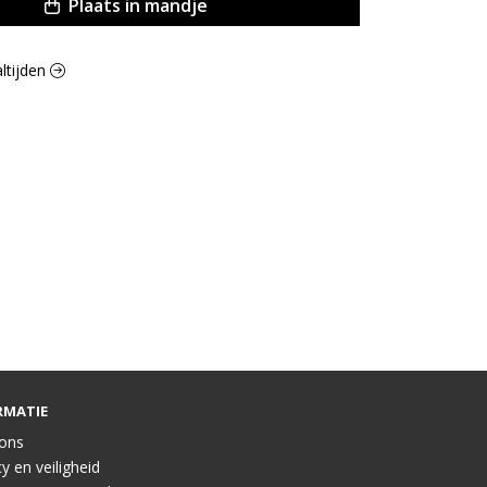
Plaats in mandje
altijden
RMATIE
ons
y en veiligheid