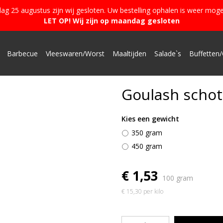
g 25 augustus zijn wij gesloten. Uw bestelling ophalen is weer moge
LET OP! Wij zijn op maandag gesloten
Barbecue
Vleeswaren/Worst
Maaltijden
Salade`s
Buffetten/
Goulash schot
Kies een gewicht
350 gram
450 gram
€ 1,53
100 gram
€ 15,30 per kilo