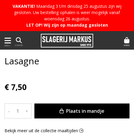
VAKANTIE!
Maandag 3 t/m dinsdag 25 augustus zijn wij
gesloten. Uw bestelling ophalen is weer mogelijk vanaf
woensdag 26 augustus.
LET OP! Wij zijn op maandag gesloten
MAND
ZOEKEN
MENU
Lasagne
€ 7,50
Plaats in mandje
–
+
Bekijk meer uit de collectie maaltijden