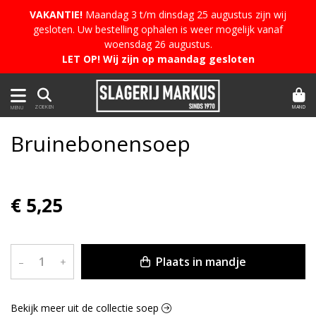
VAKANTIE!
Maandag 3 t/m dinsdag 25 augustus zijn wij
gesloten. Uw bestelling ophalen is weer mogelijk vanaf
woensdag 26 augustus.
LET OP! Wij zijn op maandag gesloten
MAND
ZOEKEN
MENU
Bruinebonensoep
€ 5,25
Plaats in mandje
–
+
Bekijk meer uit de collectie soep