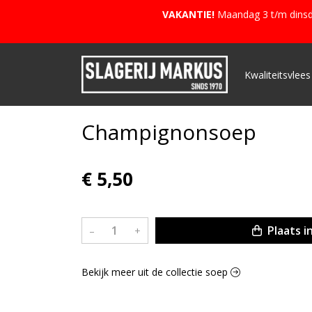
VAKANTIE!
Maandag 3 t/m dinsda
Kwaliteitsvlees
Champignonsoep
€ 5,50
Plaats i
–
+
Bekijk meer uit de collectie soep