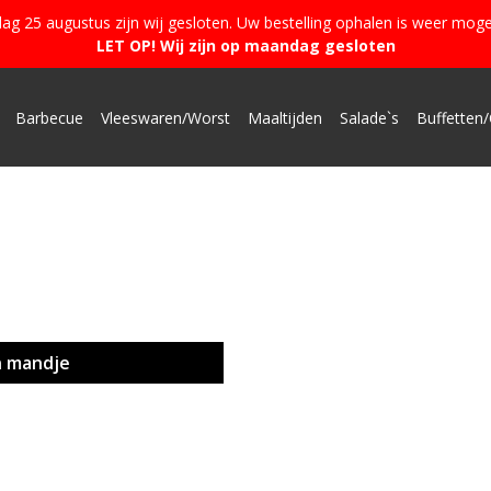
g 25 augustus zijn wij gesloten. Uw bestelling ophalen is weer moge
LET OP! Wij zijn op maandag gesloten
Barbecue
Vleeswaren/Worst
Maaltijden
Salade`s
Buffetten/
n mandje