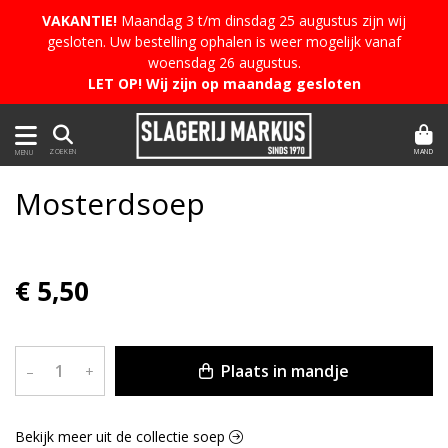
VAKANTIE!
Maandag 3 t/m dinsdag 25 augustus zijn wij
gesloten. Uw bestelling ophalen is weer mogelijk vanaf
woensdag 26 augustus.
LET OP! Wij zijn op maandag gesloten
MAND
ZOEKEN
MENU
Mosterdsoep
€ 5,50
Plaats in mandje
–
+
Bekijk meer uit de collectie soep