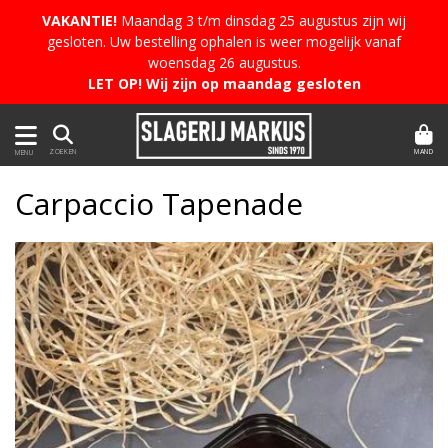
VAKANTIE!
Maandag 3 t/m dinsdag 25 augustus zijn wij
gesloten. Uw bestelling ophalen is weer mogelijk vanaf
woensdag 26 augustus.
LET OP! Wij zijn op maandag gesloten
MAND
ZOEKEN
MENU
Carpaccio Tapenade