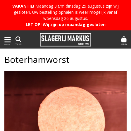
VAKANTIE!
Maandag 3 t/m dinsdag 25 augustus zijn wij
gesloten. Uw bestelling ophalen is weer mogelijk vanaf
woensdag 26 augustus.
LET OP! Wij zijn op maandag gesloten
MAND
ZOEKEN
MENU
Boterhamworst