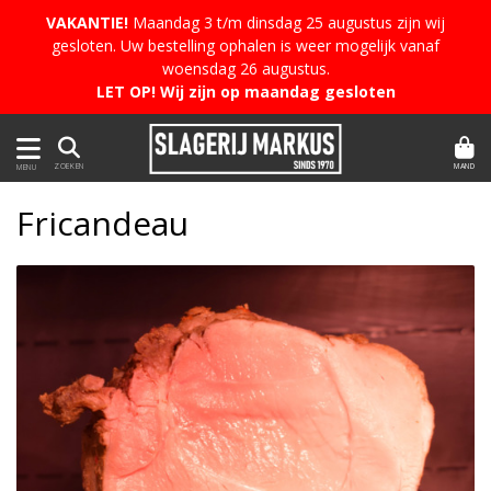
VAKANTIE!
Maandag 3 t/m dinsdag 25 augustus zijn wij
gesloten. Uw bestelling ophalen is weer mogelijk vanaf
woensdag 26 augustus.
LET OP! Wij zijn op maandag gesloten
MAND
ZOEKEN
MENU
Fricandeau