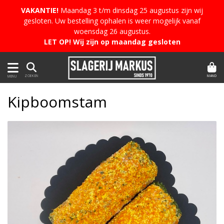
VAKANTIE!
Maandag 3 t/m dinsdag 25 augustus zijn wij
gesloten. Uw bestelling ophalen is weer mogelijk vanaf
woensdag 26 augustus.
LET OP! Wij zijn op maandag gesloten
MAND
ZOEKEN
MENU
Kipboomstam