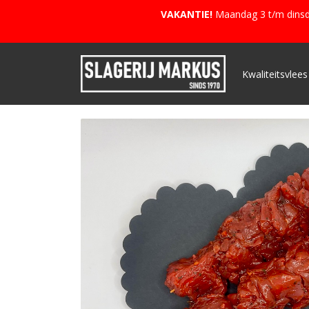
VAKANTIE!
Maandag 3 t/m dinsda
Kwaliteitsvlees