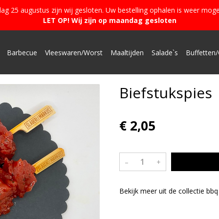
g 25 augustus zijn wij gesloten. Uw bestelling ophalen is weer moge
LET OP! Wij zijn op maandag gesloten
Barbecue
Vleeswaren/Worst
Maaltijden
Salade`s
Buffetten/
Biefstukspies
€ 2,05
–
+
Bekijk meer uit de collectie bb