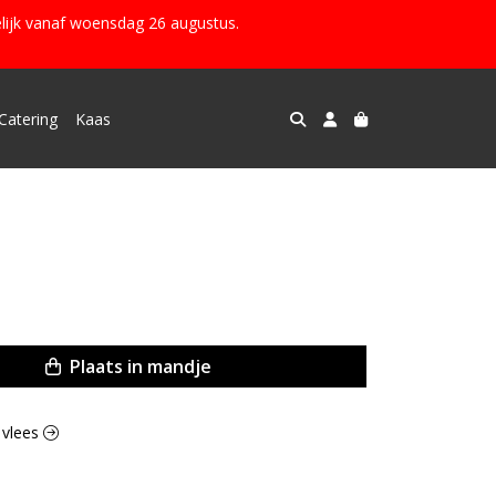
lijk vanaf woensdag 26 augustus.
Catering
Kaas
Plaats in mandje
q vlees