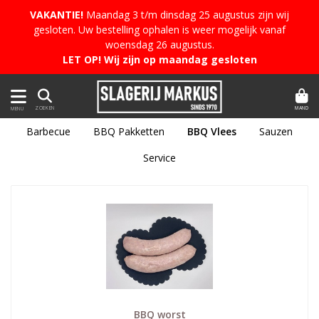
VAKANTIE!
Maandag 3 t/m dinsdag 25 augustus zijn wij
gesloten. Uw bestelling ophalen is weer mogelijk vanaf
woensdag 26 augustus.
LET OP! Wij zijn op maandag gesloten
MAND
ZOEKEN
MENU
Barbecue
BBQ Pakketten
BBQ Vlees
Sauzen
Service
BBQ worst