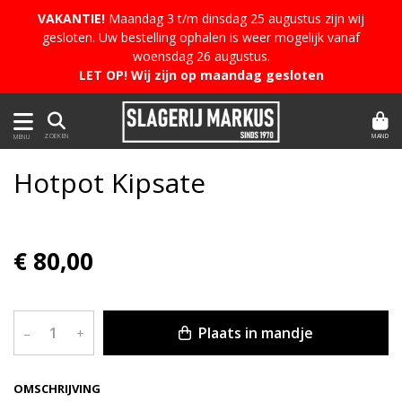
VAKANTIE!
Maandag 3 t/m dinsdag 25 augustus zijn wij
gesloten. Uw bestelling ophalen is weer mogelijk vanaf
woensdag 26 augustus.
LET OP! Wij zijn op maandag gesloten
MAND
ZOEKEN
MENU
Hotpot Kipsate
€ 80,00
Plaats in mandje
–
+
OMSCHRIJVING