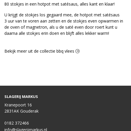
80 stokjes in een hotpot met satésaus, alles kant en klaar!
U krijgt de stokjes los gegaard mee, de hotpot met satésaus
3 uur van te voren aan zetten en de stokjes even opwarmen in
de oven of magnetron, als u de saté even door roert kunt u
daarna alle stokjes erin doen en blijft alles lekker warm!
Bekijk meer uit de collectie bbq vlees
SLAGERIJ MARKUS
Kranepoort 16
2831AK Gouderak
0182 372466
info@slagerijmarkus.nl