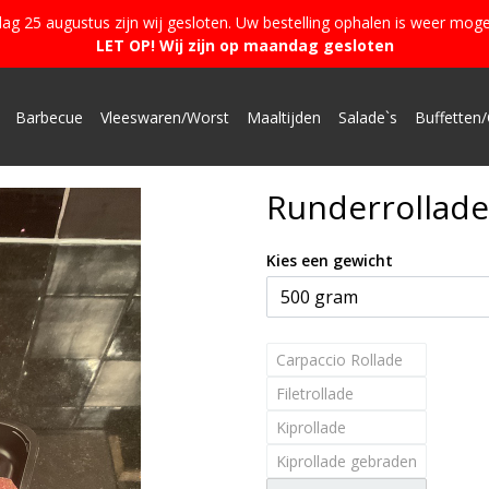
g 25 augustus zijn wij gesloten. Uw bestelling ophalen is weer moge
LET OP! Wij zijn op maandag gesloten
Barbecue
Vleeswaren/Worst
Maaltijden
Salade`s
Buffetten/
Runderrollade
Kies een gewicht
Carpaccio Rollade
Filetrollade
Kiprollade
Kiprollade gebraden