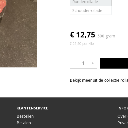
Runderrollade
Schouderrollade
€ 12,75
500 gram
€ 25,50 per kilo
–
+
Bekijk meer uit de collectie rol
KLANTENSERVICE
INFO
Bestellen
Over 
Betalen
Privac