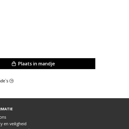
Plaats in mandje
lade`s
RMATIE
ons
y en veiligheid