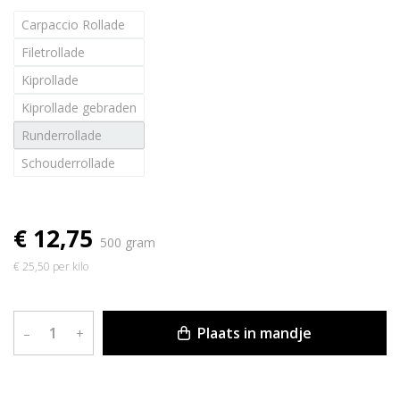
Carpaccio Rollade
Filetrollade
Kiprollade
Kiprollade gebraden
Runderrollade
Schouderrollade
€ 12,75
500 gram
€ 25,50 per kilo
Plaats in mandje
–
+