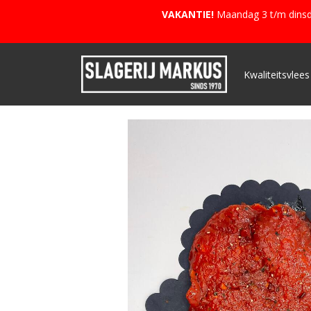
VAKANTIE!
Maandag 3 t/m dinsda
Kwaliteitsvlees