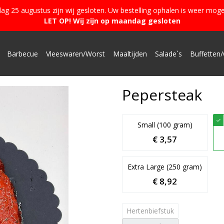
g 25 augustus zijn wij gesloten. Uw bestelling ophalen is weer moge
LET OP! Wij zijn op maandag gesloten
Barbecue
Vleeswaren/Worst
Maaltijden
Salade`s
Buffetten/
Pepersteak
Small (100 gram)
€ 3,57
Extra Large (250 gram)
€ 8,92
Hertenbiefstuk