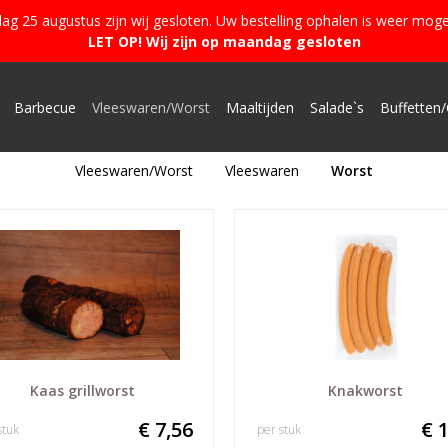
g 25 augustus zijn wij gesloten. Uw bestelling ophalen is weer moge
LET OP! Wij zijn op maandag gesloten
Barbecue
Vleeswaren/Worst
Maaltijden
Salade`s
Buffetten/
Vleeswaren/Worst
Vleeswaren
Worst
Kaas grillworst
Knakworst
€ 7,56
€ 1
stuk
per stuk