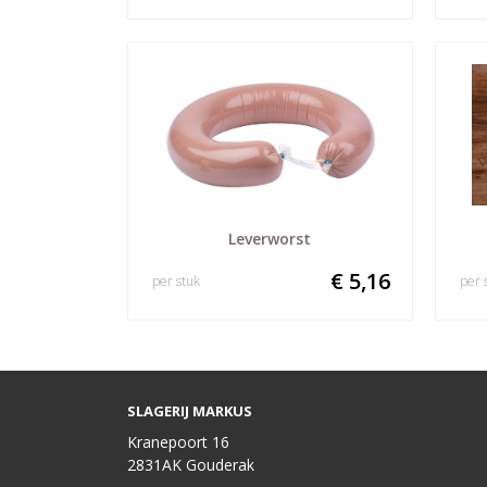
Leverworst
€ 5,16
per stuk
per 
SLAGERIJ MARKUS
Kranepoort 16
2831AK Gouderak