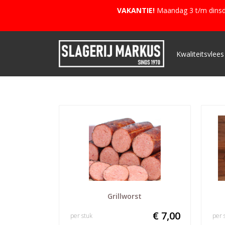
VAKANTIE!
Maandag 3 t/m dinsda
Kwaliteitsvlees
Grillworst
€ 7,00
per stuk
per 