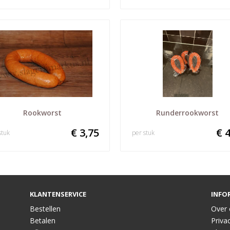
Rookworst
Runderrookworst
€ 3,75
€ 4
stuk
per stuk
KLANTENSERVICE
INFO
Bestellen
Over 
Betalen
Privac