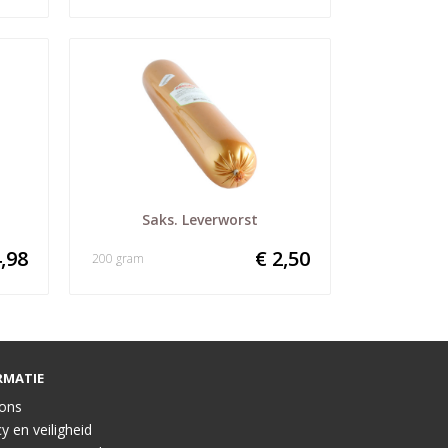
Saks. Leverworst
,98
€ 2,50
200 gram
RMATIE
ons
y en veiligheid