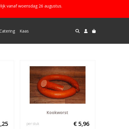
lijk vanaf woensdag 26 augustus.
Catering
Kaas
Kookworst
,25
€ 5,96
per stuk