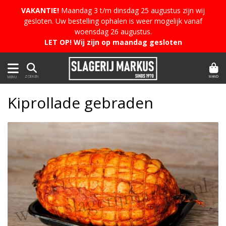
VAKANTIE!
Maandag 3 t/m dinsdag 25 augustus zijn wij
gesloten. Uw bestelling ophalen is weer mogelijk vanaf
woensdag 26 augustus.
LET OP! Wij zijn op maandag gesloten
MAND
ZOEKEN
MENU
Kiprollade gebraden