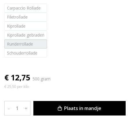
Carpaccio Rollade
Filetrollade
Kiprollade
Kiprollade gebraden
Runderrollade
Schouderrollade
€ 12,75
500 gram
€ 25,50 per kilo
Plaats in mandje
–
+